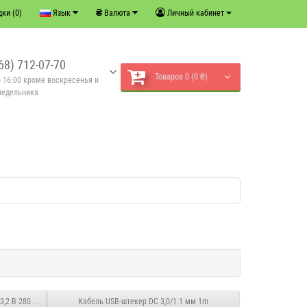
₴
ки (0)
Язык
Валюта
Личный кабинет
68) 712-07-70
Товаров 0 (0 ₴)
о 16:00 кроме воскресенья и
недельника
3,2 В 280 Ач
Кабель USB-штекер DC 3,0/1.1 мм 1m