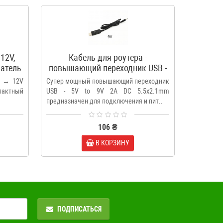
ПОПУЛЯРН
12V,
Кабель для роутера -
Ка
атель
повышающий переходник USB -
повыша
5V to 9V 2А DC 5.5x2.1mm
5V до
V → 12V
Супер мощный повышающий переходник
Обеспечь
актный
USB - 5V to 9V 2А DC 5.5x2.1mm
питание 
предназначен для подключения и пит..
устройств
106 ₴
В КОРЗИНУ
ПОДПИСАТЬСЯ