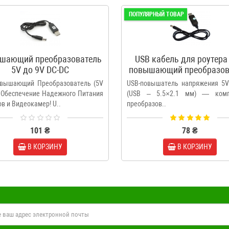
ПОПУЛЯРНЫЙ ТОВАР
шающий преобразователь
USB кабель для роутера 
5V до 9V DC-DC
повышающий преобразов
с 5v до 12v
вышающий Преобразователь (5V
USB-повышатель напряжения 5
: Обеспечение Надежного Питания
(USB – 5.5×2.1 мм) — комп
в и Видеокамер! U..
преобразов..
101 ₴
78 ₴
В КОРЗИНУ
В КОРЗИНУ