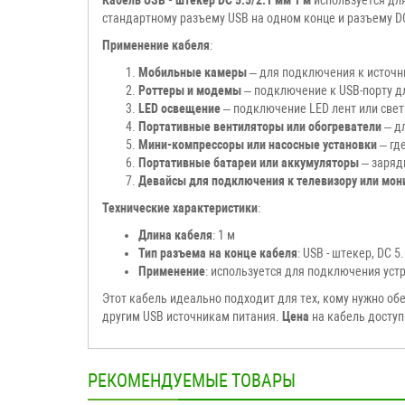
стандартному разъему USB на одном конце и разъему DC
Применение кабеля
:
Мобильные камеры
– для подключения к источни
Роттеры и модемы
– подключение к USB-порту дл
LED освещение
– подключение LED лент или свет
Портативные вентиляторы или обогреватели
– дл
Мини-компрессоры или насосные установки
– гд
Портативные батареи или аккумуляторы
– заряд
Девайсы для подключения к телевизору или мон
Технические характеристики
:
Длина кабеля
: 1 м
Тип разъема на конце кабеля
: USB - штекер, DC 5
Применение
: используется для подключения уст
Этот кабель идеально подходит для тех, кому нужно об
другим USB источникам питания.
Цена
на кабель доступ
РЕКОМЕНДУЕМЫЕ ТОВАРЫ