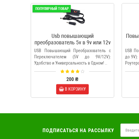
ПОПУЛЯРНЫЙ ТОВАР
Usb повышающий
Повы
преобразователь 5v в 9v или 12v
с переключателем
USB Повышающий Преобразователь с
USB По
Переключателем (5V до 9V/12V):
до 9V)
Удобство и Универсальность в Одном! ..
Роутеро
200 ₴
В КОРЗИНУ
ПОДПИСАТЬСЯ НА РАССЫЛКУ