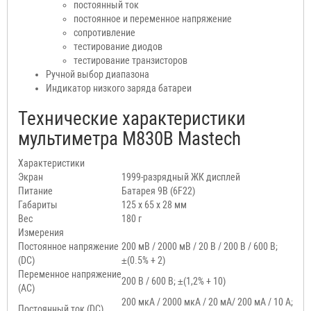
постоянный ток
постоянное и переменное напряжение
сопротивление
тестирование диодов
тестирование транзисторов
Ручной выбор диапазона
Индикатор низкого заряда батареи
Технические характеристики
мультиметра M830B Mastech
Характеристики
Экран
1999-разрядный ЖК дисплей
Питание
Батарея 9В (6F22)
Габариты
125 x 65 x 28 мм
Вес
180 г
Измерения
Постоянное напряжение
200 мВ / 2000 мВ / 20 В / 200 В / 600 В;
(DC)
±(0.5% + 2)
Переменное напряжение
200 В / 600 В; ±(1,2% + 10)
(AC)
200 мкА / 2000 мкА / 20 мА/ 200 мА / 10 А;
Постоянный ток (DC)