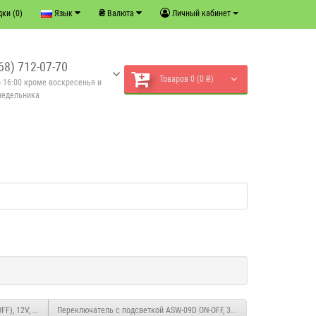
₴
ки (0)
Язык
Валюта
Личный кабинет
68) 712-07-70
Товаров 0 (0 ₴)
о 16:00 кроме воскресенья и
недельника
FF), 12V, 20A
Переключатель с подсветкой ASW-09D ON-OFF, 3pin, 12V, 20А, Желтый