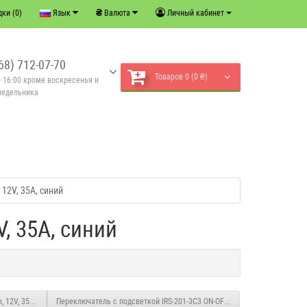
₴
ки (0)
Язык
Валюта
Личный кабинет
68) 712-07-70
Товаров 0 (0 ₴)
о 16:00 кроме воскресенья и
недельника
 12V, 35А, синий
, 35А, синий
, 12V, 35А, чёрный
Переключатель с подсветкой IRS-201-3C3 ON-OFF, 4pin, 12V, 35А, красны