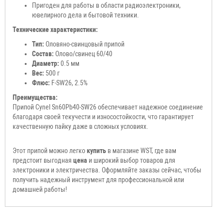
Пригоден для работы в области радиоэлектроники,
ювелирного дела и бытовой техники.
Технические характеристики:
Тип:
Оловяно-свинцовый припой
Состав:
Олово/свинец 60/40
Диаметр:
0.5 мм
Вес:
500 г
Флюс:
F-SW26, 2.5%
Преимущества:
Припой Cynel Sn60Pb40-SW26 обеспечивает надежное соединение
благодаря своей текучести и износостойкости, что гарантирует
качественную пайку даже в сложных условиях.
Этот припой можно легко
купить
в магазине WST, где вам
предстоит выгодная
цена
и широкий выбор товаров для
электроники и электричества. Оформляйте заказы сейчас, чтобы
получить надежный инструмент для профессиональной или
домашней работы!