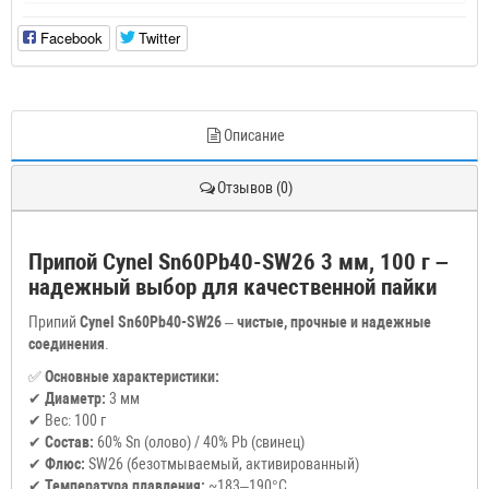
Facebook
Twitter
Описание
Отзывов (0)
Припой Cynel Sn60Pb40-SW26 3 мм, 100 г –
надежный выбор для качественной пайки
Припий
Cynel Sn60Pb40-SW26
–
чистые, прочные и надежные
соединения
.
✅
Основные характеристики:
✔
Диаметр:
3 мм
✔ Вес: 100 г
✔
Состав:
60% Sn (олово) / 40% Pb (свинец)
✔
Флюс:
SW26 (безотмываемый, активированный)
✔
Температура плавления:
~183–190°C