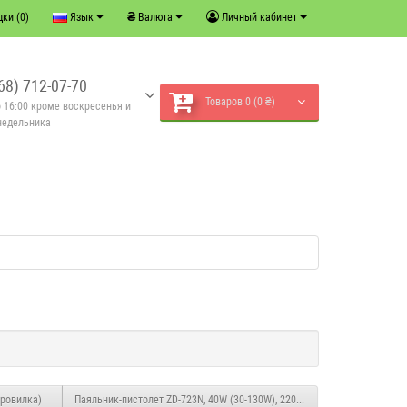
₴
ки (0)
Язык
Валюта
Личный кабинет
68) 712-07-70
Товаров 0 (0 ₴)
о 16:00 кроме воскресенья и
недельника
вровилка)
Паяльник-пистолет ZD-723N, 40W (30-130W), 220V, керамический нагре