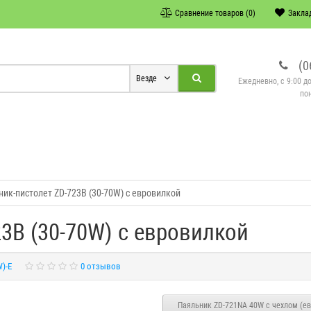
Сравнение товаров (0)
Заклад
(0
Везде
Ежедневно, с 9:00 д
по
ик-пистолет ZD-723B (30-70W) с евровилкой
3B (30-70W) с евровилкой
)-E
0 отзывов
Паяльник ZD-721NA 40W с чехлом (е