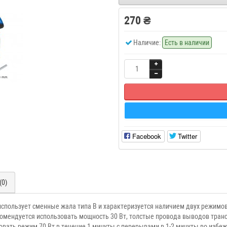
270 ₴
Наличие:
Есть в наличии
Facebook
Twitter
(0)
 использует сменные жала типа В и характеризуется наличием двух режимо
омендуется использовать мощность 30 Вт, толстые провода выводов тран
вать режим 70 Вт в течение 1 минуты с перерывами в 1-2 минуты во избеж