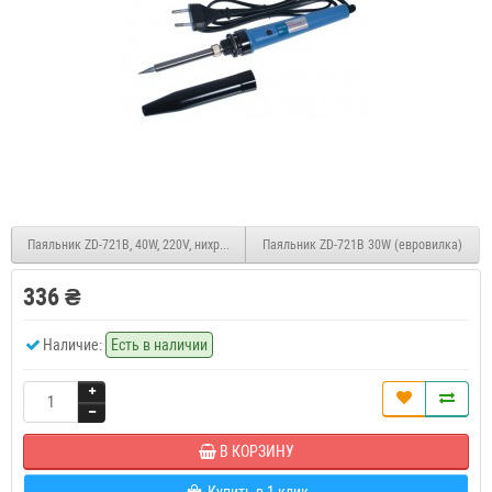
Паяльник ZD-721B, 40W, 220V, нихромовый нагреватель
Паяльник ZD-721B 30W (евровилка)
336 ₴
Наличие:
Есть в наличии
В КОРЗИНУ