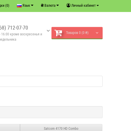
₴
ки (0)
Язык
Валюта
Личный кабинет
68) 712-07-70
Товаров 0 (0 ₴)
о 16:00 кроме воскресенья и
недельника
g
Satcom 4170 HD Combo