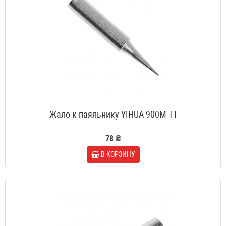
Жало к паяльнику YIHUA 900M-T-I
78 ₴
В КОРЗИНУ