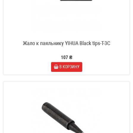
Жало к паяльнику YIHUA Black tips-T-3C
107 ₴
В КОРЗИНУ