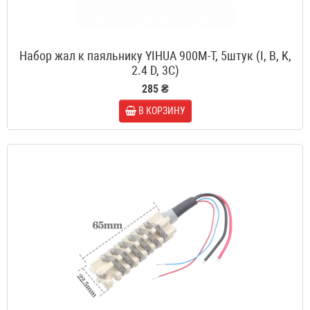
Набор жал к паяльнику YIHUA 900M-T, 5штук (I, B, K,
2.4 D, 3C)
285 ₴
В КОРЗИНУ