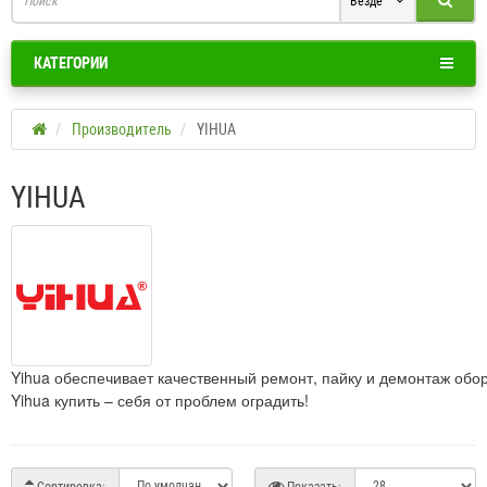
Везде
КАТЕГОРИИ
Производитель
YIHUA
YIHUA
Yihua
обеспечивает
качественный
ремонт
,
пайку
и
демонтаж
обо
Yihua
купить
–
себя
от
проблем
оградить
!