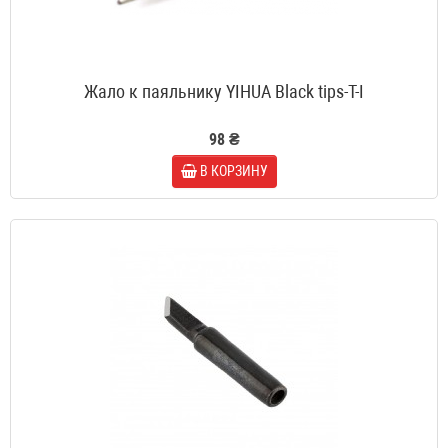
Жало к паяльнику YIHUA Black tips-T-I
98 ₴
В КОРЗИНУ