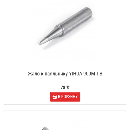
Жало к паяльнику YIHUA 900M-T-B
78 ₴
В КОРЗИНУ