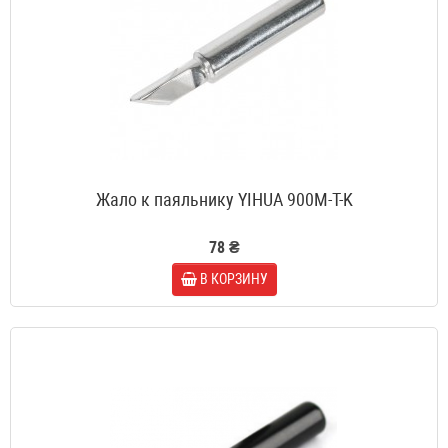
Жало к паяльнику YIHUA 900M-T-K
78 ₴
В КОРЗИНУ