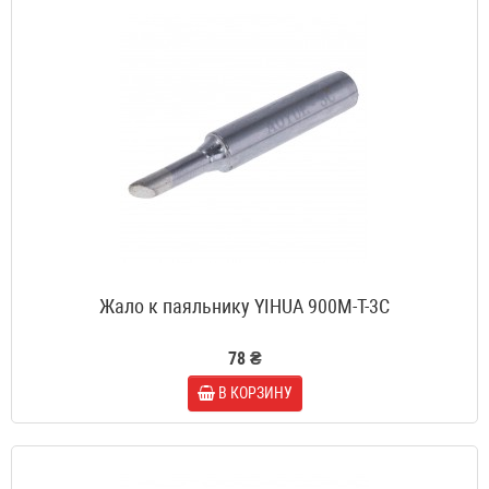
Жало к паяльнику YIHUA 900M-T-3C
78 ₴
В КОРЗИНУ