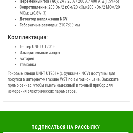
Переменный ток (AC)
: 2А / 20 A / 200 A / 400 A; ±(1.5%+5)
Сопротивление
: 200 Ом/2 кОм/20 кОм/200 кОм/2 МОм/20
МОм; ±(0,8%+3)
Детектор напряжения NCV
Габаритные размеры
: 210
76
30 мм
Комплектация:
Тестер UNI-T UT201+
Измерительные зонды
Баторея
Упаковка
Токовые клещи UNI-T UT201+ (с функцией NCV) доступны для
покупки в интернет-магазине WST по выгодной цене. Закажите
прямо сейчас, чтобы иметь надежный и точный прибор для
измерения электрических параметров.
ПОДПИСАТЬСЯ НА РАССЫЛКУ