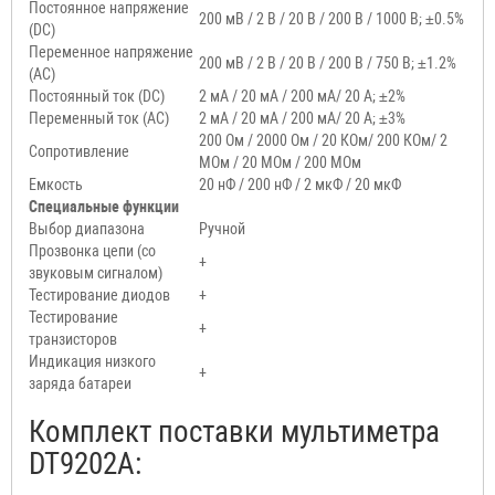
Постоянное напряжение
200 мВ / 2 В / 20 В / 200 В / 1000 В; ±0.5%
(DC)
Переменное напряжение
200 мВ / 2 В / 20 В / 200 В / 750 В; ±1.2%
(AC)
Постоянный ток (DC)
2 мА / 20 мА / 200 мА/ 20 А; ±2%
Переменный ток (AC)
2 мА / 20 мА / 200 мА/ 20 А; ±3%
200 Ом / 2000 Ом / 20 КОм/ 200 КОм/ 2
Сопротивление
МОм / 20 МОм / 200 МОм
Емкость
20 нФ / 200 нФ / 2 мкФ / 20 мкФ
Специальные функции
Выбор диапазона
Ручной
Прозвонка цепи (со
+
звуковым сигналом)
Тестирование диодов
+
Тестирование
+
транзисторов
Индикация низкого
+
заряда батареи
Комплект поставки мультиметра
DT9202A: