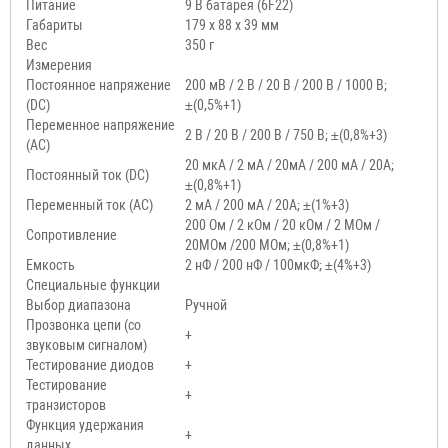
Питание
9 В батарея (6F22)
Габариты
179 x 88 x 39 мм
Вес
350 г
Измерения
Постоянное напряжение
200 мВ / 2 В / 20 В / 200 В / 1000 В;
(DC)
±(0,5%+1)
Переменное напряжение
2 В / 20 В / 200 В / 750 В; ±(0,8%+3)
(AC)
20 мкА / 2 мА / 20мА / 200 мА / 20А;
Постоянный ток (DC)
±(0,8%+1)
Переменный ток (AC)
2 мА / 200 мА / 20А; ±(1%+3)
200 Ом / 2 кОм / 20 кОм / 2 МОм /
Сопротивление
20МОм /200 МОм; ±(0,8%+1)
Емкость
2 нФ / 200 нФ / 100мкФ; ±(4%+3)
Специальные функции
Выбор диапазона
Ручной
Прозвонка цепи (со
+
звуковым сигналом)
Тестирование диодов
+
Тестирование
+
транзисторов
Функция удержания
+
данных