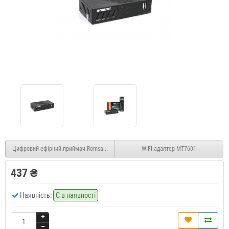
Цифровий ефірний приймач Romsat T8030HD (метал)
WIFI адаптер MT7601
437 ₴
Наявність:
Є в наявності