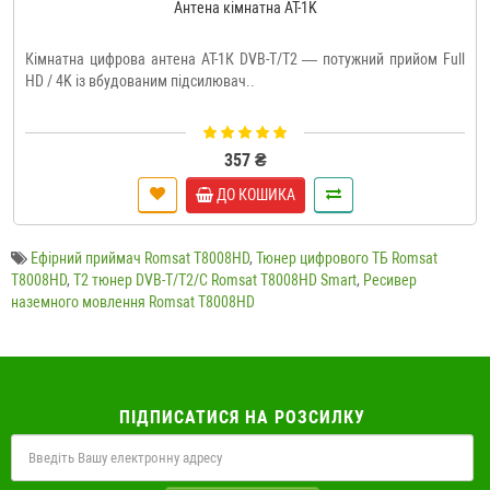
Антена кімнатна AT-1K
Кімнатна цифрова антена АТ-1К DVB-T/T2 — потужний прийом Full
HD / 4K із вбудованим підсилювач..
357 ₴
ДО КОШИКА
Ефірний приймач Romsat T8008HD
,
Тюнер цифрового ТБ Romsat
T8008HD
,
Т2 тюнер DVB-T/T2/C Romsat T8008HD Smart
,
Ресивер
наземного мовлення Romsat T8008HD
ПІДПИСАТИСЯ НА РОЗСИЛКУ