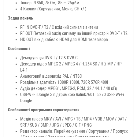
Тюнер RT850, 75 Ом, -85 ~ -25дбм
4 Кнопки (Харчування, Меню, CH +/-)
Задня панель
RF IN DVB-T / T2 / C вхідний сигнал з антени
RF OUT Петлевий вихід сигналу на інший пристрій DVB-T / T2
HD OUT вихід кабелю HDMI для HDMI телевізора
Особливості
Демодуляція DVB-T / T2 & DVB-C
Декодер відео MPEG-2 / MPEG-4 / H.264 SD / HD, MP / HP
L4.1
Аналоговий відеовихід PAL / NTSC
Роздільна здатність 1080P, 1080I, 720P, 576P, 480I
Аудіо декодер MPEG1, MPEG-2, PCM, 32 / 44.1 / 48 кГц
USB-Wi-Fi Dongle З підтримкою Ralink7601 і 5370 USB- Wi-Fi
Dongle
Особливості програмних характеристик
Медіа плеєр MKV / AVI / MPG / TS / MP4 / VOB / MOV / DAT /
SRT / SUB / BMP / JPG / JPEG / GIF / PNG
Редактор каналів: Перейменування / Сортування / Пропуск