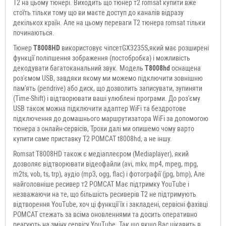
T2 на цьому тюнері. Виходить що тюнер т2 romsat купити вже
стоїть тільки тому що ви маєте доступ до каналів відразу
декількох країн. Але на цьому переваги Т2 тюнера romsat тільки
починаються.
Тюнер
T8008HD
використовує чіпсетGX3235S,який має розширені
функції поліпшення зображення (постобробка) і можливість
декодувати багатоканальний звук. Модель
T8008hd
оснащена
роз'ємом USB, завдяки якому ми можемо підключити зовнішню
пам'ять (pendrive) або диск, що дозволить записувати, зупиняти
(Time-Shift) і відтворювати ваші улюблені програми. До роз'єму
USB також можна підключити адаптер WiFi та бездротове
підключення до домашнього маршрутизатора WiFi за допомогою
тюнера з онлайн-сервісів, Трохи далі ми опишемо чому варто
купити саме приставку Т2 РОМСАТ t8008hd, а не іншу.
Romsat T8008HD також є медіаплеєром (Mediaplayer), який
дозволяє відтворювати відеофайли (avi, mkv, mp4, mpeg, mpg,
m2ts, vob, ts, trp), аудіо (mp3, ogg, flac) і фотографії (jpg, bmp), Але
найголовніше ресивер т2 РОМСАТ Має підтримку YouTube і
незважаючи на те, що більшість ресиверів Т2 не підтримують
відтворення YouTube, хоч ці функції їх і закладені, сервісні фахівці
РОМСАТ стежать за всіма оновленнями та досить оперативно
реагують на зміну сервісу YouTube. Так що якщо Вас цікавить в