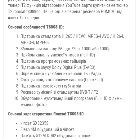
тюнері Т2 функція відтворення YouTube варто купити саме тюнер
Т2 romsat t8008hd, Це ще одна з переваг ресивера РОМСАТ від
інших Т2 тюнерів.
Основні особливості T8008HD:
Підтримка стандартів H.265 / HEVC, MPEG-4 AVC / H.264,
MPEG-4, MPEG-2
Збільшення сигналу PAL до 720p, 1080i або 1080p
Прийом каналів високої чіткості (Full HD)
Підтримка програмованих таймерів
Підтримка звуку Dolby Digital Plus (E-AC3)
Окремі списки улюблених каналів ТБ і Радіо
Функція швидкого пошуку каналів (QuickFind)
Підтримка телетексту і субтитрів
Ресивер сумісний зі стандартом DVB-T / T2
Вбудований мультимедійний програвач (Full HD фільми,
музика і фото)
Основні характеристики Romsat T8008HD
чіпсет GX3235S
Flash 4M вбудований в чіпсет
Пам'ять 512M DDR2 вбудована в чіпсет