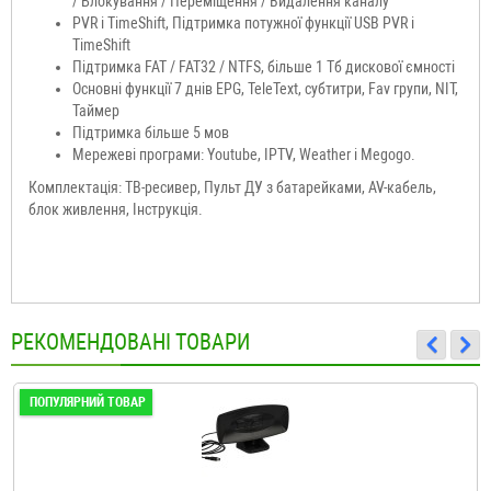
/ Блокування / Переміщення / Видалення каналу
PVR і TimeShift, Підтримка потужної функції USB PVR і
TimeShift
Підтримка FAT / FAT32 / NTFS, більше 1 Тб дискової ємності
Основні функції 7 днів EPG, TeleText, субтитри, Fav групи, NIT,
Таймер
Підтримка більше 5 мов
Мережеві програми: Youtube, IPTV, Weather і Megogo.
Комплектація: ТВ-ресивер, Пульт ДУ з батарейками, AV-кабель,
блок живлення, Інструкція.
РЕКОМЕНДОВАНІ ТОВАРИ
ПОПУЛЯРНИЙ ТОВАР