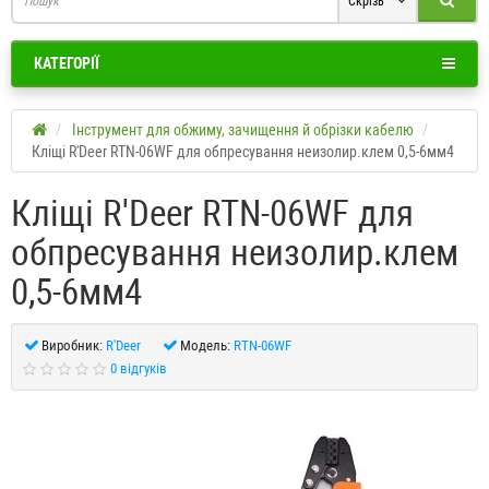
Скрізь
КАТЕГОРІЇ
Інструмент для обжиму, зачищення й обрізки кабелю
Кліщі R'Deer RTN-06WF для обпресування неизолир.клем 0,5-6мм4
Кліщі R'Deer RTN-06WF для
обпресування неизолир.клем
0,5-6мм4
Виробник:
R'Deer
Модель:
RTN-06WF
0 відгуків