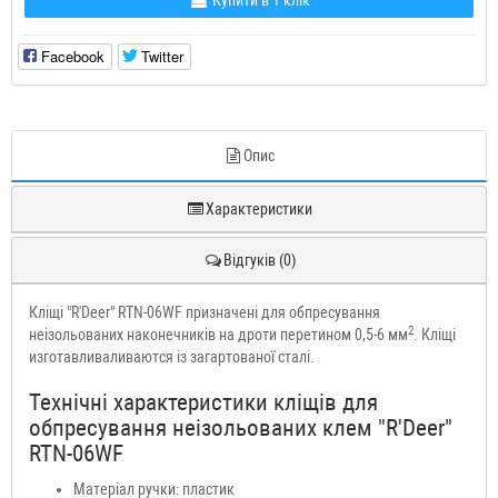
Купити в 1 клік
Facebook
Twitter
Опис
Характеристики
Відгуків (0)
Кліщі "R'Deer" RTN-06WF призначені для обпресування
2
неізольованих наконечників на дроти перетином 0,5-6 мм
. Кліщі
изготавливаливаются із загартованої сталі.
Технічні характеристики кліщів для
обпресування неізольованих клем "R'Deer"
RTN-06WF
Матеріал ручки: пластик