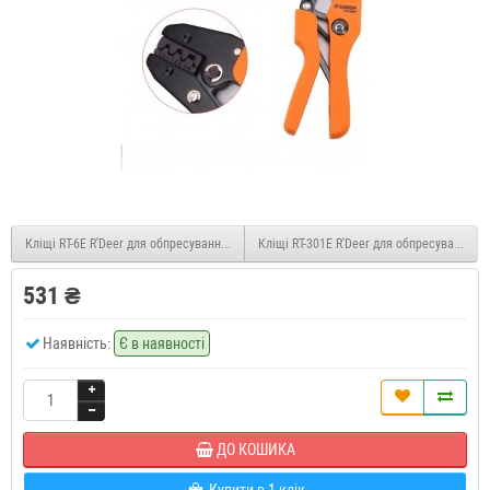
Кліщі RT-6E R'Deer для обпресування трубчастих наконечників 0,25-6мм
Кліщі RT-301E R'Deer для обпресування н
531 ₴
Наявність:
Є в наявності
ДО КОШИКА