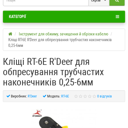
Скрізь
КАТЕГОРІЇ
Інструмент для обжиму, зачищення й обрізки кабелю
Кліщі RT-6E R'Deer для обпресування трубчастих наконечників
0,25-6мм
Кліщі RT-6E R'Deer для
обпресування трубчастих
наконечників 0,25-6мм
Виробник:
R'Deer
Модель:
RT-6E
0 відгуків