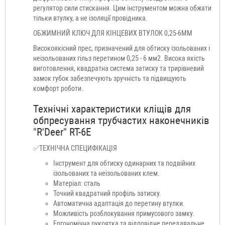
регулятор сили стискання. Цим інструментом можна обжати
тільки втулку, а не ізоляції провідника.
ОБЖИМНИЙ КЛЮЧ ДЛЯ КІНЦЕВИХ ВТУЛОК 0,25-6ММ
Високоякісний прес, призначений для обтиску ізольованих і
неізольованих гільз перетином 0,25 - 6 мм2. Висока якість
виготовлення, квадратна система затиску та трирівневий
замок губок забезпечують зручність та підвищують
комфорт роботи.
Технічні характеристики кліщів для
обпресування трубчастих наконечників
"R'Deer" RT-6E
✅ТЕХНІЧНА СПЕЦИФІКАЦІЯ
Інструмент для обтиску одинарних та подвійних
ізольованих та неізольованих клем.
Матеріал: сталь
Точний квадратний профіль затиску.
Автоматична адаптація до перетину втулки.
Можливість розблокування примусового замку.
Ергономічна рукоятка та відповідне передавальне