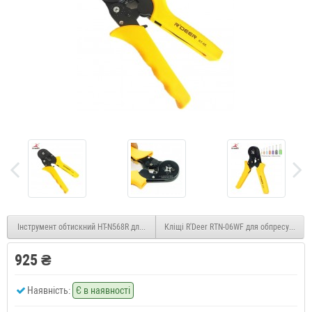
Інструмент обтискний НТ-N568R для 6р4с, 8p8c роз'ємів, з тріскачкою
Кліщі R'Deer RTN-06WF для обпресування
925 ₴
Наявність:
Є в наявності