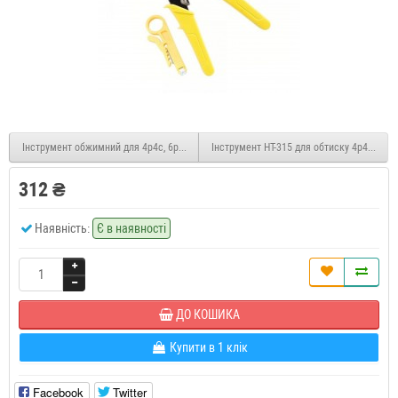
Інструмент обжимний для 4p4c, 6p4c, 8p8c роз'ємів
Інструмент HT-315 для обтиску 4p4c, 6p6
312 ₴
Наявність:
Є в наявності
ДО КОШИКА
Купити в 1 клік
Facebook
Twitter