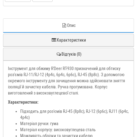
Опис
Характеристики
Відгуків (0)
Інструмент для обжиму R'Deer RT-930 призначений для обтиску
роз'ємів RJ-11/RJ-12 (4р4с, 6р4с, 6p6c), RJ-45 (8p8c). З допомогою
окремого інструменту для зачищення можна здійснювати зняття
ізоляції й зачистку кабелів. Ручка прогумована. Корпус
виготовлений з високовуглецевої сталі.
Характеристики:
Підходить для роз'ємів RJ-45 (8p8c); RJ-12 (6p6c); RJ11 (6p4c,
4p4c)
Матеріал ручки: гума
Матеріал корпусу: високовуглецева сталь
Можливість обрізки та зачистки кабелю