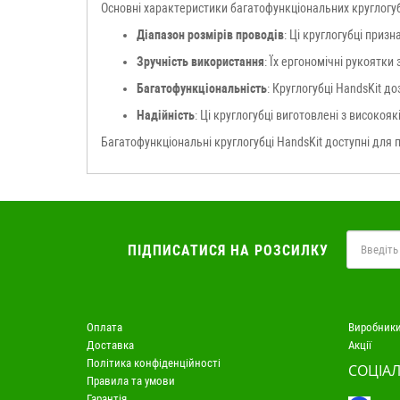
Основні характеристики багатофункціональних круглогуб
Діапазон розмірів проводів
: Ці круглогубці приз
Зручність використання
: Їх ергономічні рукоятк
Багатофункціональність
: Круглогубці HandsKit д
Надійність
: Ці круглогубці виготовлені з високоя
Багатофункціональні круглогубці HandsKit доступні для п
ПІДПИСАТИСЯ НА РОЗСИЛКУ
Оплата
Виробник
Доставка
Акції
Політика конфіденційності
СОЦІАЛ
Правила та умови
Гарантія