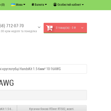
₴
 (0)
Мова
Валюта
Особистий кабінет
68) 712-07-70
0 товар(ів) - 0 ₴
:00 крім неділлі та понеділка
і круглогубці HandsKit 1.5-6мм² 10-16AWG
6AWG
sKit 1.5-6мм² 10-16AWG
Кусачки бокові R'Deer RT-502, жовті.