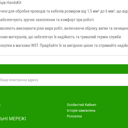
ців HandsKit:
начені для обробки проводів та кабелів розміром від 1,5 мм² до 6 мм², що ві
и забезпечують зручне захоплення та комфорт при роботі.
озволяють виконувати різні види робіт, включаючи обрізку, вигин та зачище
кісних матеріалів, що забезпечує їх надійність та тривалий термін служби.
окупки в магазині WST. Придбайте їх за вигідною ціною та отримайте надійн
и
Особистий Кабінет
Історія замовлень
Розсилка
ЬНІ МЕРЕЖІ