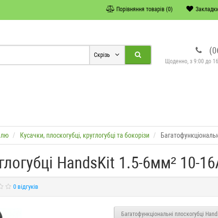
Порівняння товарів (0)
Закладки
(0
Скрізь
Щоденно, з 9:00 до 16
елю
Кусачки, плоскогубці, круглогубці та бокорізи
Багатофункціональн
глогубці HandsKit 1.5-6мм² 10-1
0 відгуків
Багатофункціональні плоскогубці Hand