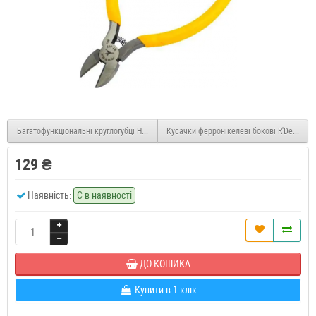
Багатофункціональні круглогубці HandsKit 1.5-6мм² 10-16AWG
Кусачки ферронікелеві бокові R'Deer 98-
129 ₴
Наявність:
Є в наявності
ДО КОШИКА
Купити в 1 клік