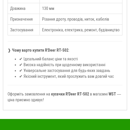
Довжина
130 мм
Призначення
Різання дроту, проводів, ниток, кабелів
Застосування
Електроніка, електрика, ремонт, будівництво
❱
Чому варто купити R'Deer RT-502
:
✔ Ідеальний баланс ціни та якості
✔ Висока надійність при щоденному використанні
✔ Універсальне застосування для будь-яких завдань
✔ Якісний інструмент, який прослужить вам довгий час
Оформіть замовлення на
кусачки R'Deer RT-502
в магазині
WST
—
ціна приємно здивує!