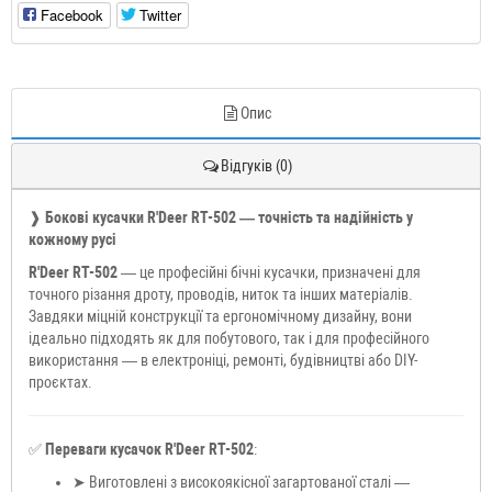
Facebook
Twitter
Опис
Відгуків (0)
❱
Бокові кусачки R'Deer RT-502 — точність та надійність у
кожному русі
R'Deer RT-502
— це професійні бічні кусачки, призначені для
точного різання дроту, проводів, ниток та інших матеріалів.
Завдяки міцній конструкції та ергономічному дизайну, вони
ідеально підходять як для побутового, так і для професійного
використання — в електроніці, ремонті, будівництві або DIY-
проєктах.
✅
Переваги кусачок R'Deer RT-502
:
➤ Виготовлені з високоякісної загартованої сталі —