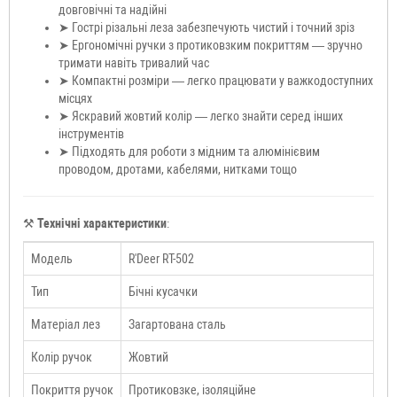
довговічні та надійні
➤ Гострі різальні леза забезпечують чистий і точний зріз
➤ Ергономічні ручки з протиковзким покриттям — зручно
тримати навіть тривалий час
➤ Компактні розміри — легко працювати у важкодоступних
місцях
➤ Яскравий жовтий колір — легко знайти серед інших
інструментів
➤ Підходять для роботи з мідним та алюмінієвим
проводом, дротами, кабелями, нитками тощо
⚒
Технічні характеристики
:
Модель
R'Deer RT-502
Тип
Бічні кусачки
Матеріал лез
Загартована сталь
Колір ручок
Жовтий
Покриття ручок
Протиковзке, ізоляційне