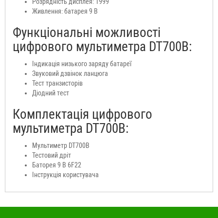
Розрядність дисплея: 1999
Живлення: батарея 9 В
Функціональні можливості
цифрового мультиметра DT700B:
Індикація низького заряду батареї
Звуковий дзвінок ланцюга
Тест транзисторів
Діодний тест
Комплектація цифрового
мультиметра DT700B:
Мультиметр DT700B
Тестовий дріт
Баторея 9 В 6F22
Інструкція користувача