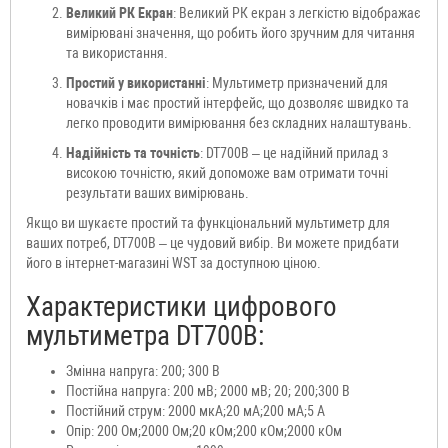
Великий РК Екран
: Великий РК екран з легкістю відображає
вимірювані значення, що робить його зручним для читання
та використання.
Простий у використанні
: Мультиметр призначений для
новачків і має простий інтерфейс, що дозволяє швидко та
легко проводити вимірювання без складних налаштувань.
Надійність та точність
: DT700B – це надійний прилад з
високою точністю, який допоможе вам отримати точні
результати ваших вимірювань.
Якщо ви шукаєте простий та функціональний мультиметр для
ваших потреб, DT700B – це чудовий вибір. Ви можете придбати
його в інтернет-магазині WST за доступною ціною.
Характеристики цифрового
мультиметра DT700B:
Змінна напруга: 200; 300 В
Постійна напруга: 200 мВ; 2000 мВ; 20; 200;300 В
Постійний струм: 2000 мкА;20 мА;200 мА;5 А
Опір: 200 Ом;2000 Ом;20 кОм;200 кОм;2000 кОм