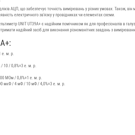
дліків АЦП, що забезпечує точність вимірювань у різних умовах. Також, він 
явність електричного зв'язку у провідниках чи елементах схеми.
льтиметр UNIT UT39A+ є надійним помічником як для професіоналів в галуз
отримати надійний засіб для виконання різноманітних завдань з вимірюван
9A+:
 е. м. р.
/ 10 / 0,8%+3 е. м. р.
200 МОм / 0,8%+1 е. м. р.
00 мкФ / 4 мФ / 10 мФ / 4,0%+3 е. м. р.