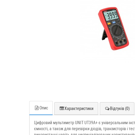
Опис
Характеристики
Відгуків (0)
Цифровий мультиметр UNIT UT39A+ є універсальним інстр
ємності, а також для перевірки діодів, транзисторів і 
використанні навіть для неспеціалізованих користувачів