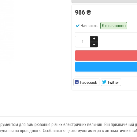
966 ₴
Наявність:
Є в наявності
Facebook
Twitter
ументом для вимірювання різних електричних величин. Він призначений для 
тестування на провідність. Особливістю цього мультиметра є автоматичний ви
.