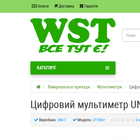
Оплата
Доставка
Гарантія
КАТЕГОРІЇ
Вимірювальні прилади
Мультиметри
Цифро
Цифровий мультиметр UN
Виробник:
UNI-T
Модель:
UT39A+
0 