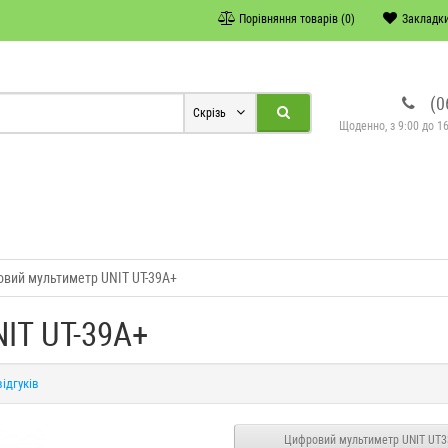
Порівняння товарів (0)
Закладки
(0
Скрізь
Щоденно, з 9:00 до 16
вий мультиметр UNIT UT-39A+
IT UT-39A+
відгуків
Цифровий мультиметр UNIT UT