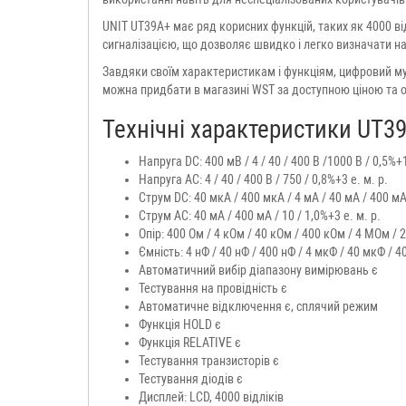
UNIT UT39A+ має ряд корисних функцій, таких як 4000 ві
сигналізацією, що дозволяє швидко і легко визначати на
Завдяки своїм характеристикам і функціям, цифровий му
можна придбати в магазині WST за доступною ціною та 
Технічні характеристики UT3
Напруга DC: 400 мВ / 4 / 40 / 400 В /1000 В / 0,5%+1
Напруга AC: 4 / 40 / 400 В / 750 / 0,8%+3 е. м. р.
Струм DC: 40 мкА / 400 мкА / 4 мА / 40 мА / 400 мА 
Струм AC: 40 мА / 400 мА / 10 / 1,0%+3 е. м. р.
Опір: 400 Ом / 4 кОм / 40 кОм / 400 кОм / 4 МОм / 
Ємність: 4 нФ / 40 нФ / 400 нФ / 4 мкФ / 40 мкФ / 4
Автоматичний вибір діапазону вимірювань є
Тестування на провідність є
Автоматичне відключення є, сплячий режим
Функція HOLD є
Функція RELATIVE є
Тестування транзисторів є
Тестування діодів є
Дисплей: LCD, 4000 відліків