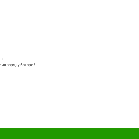
ів
мії заряду батарей