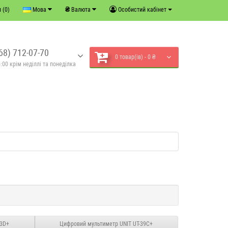
₴
 (0)
Мова
Валюта
Особистий кабінет
68) 712-07-70
0 товар(ів) - 0 ₴
:00 крім неділлі та понеділка
33D+
Цифровий мультиметр UNIT UT-39C+