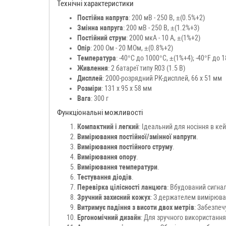
Технічні характеристики
Постійна напруга
: 200 мВ - 250 В, ±(0.5%+2)
Змінна напруга
: 200 мВ - 250 В, ±(1.2%+3)
Постійний струм
: 2000 мкА - 10 А, ±(1%+2)
Опір
: 200 Ом - 20 МОм, ±(0.8%+2)
Температура
: -40°C до 1000°C, ±(1%+4); -40°F до 
Живлення
: 2 батареї типу R03 (1.5 В)
Дисплей
: 2000-розрядний РК-дисплей, 66 x 51 мм
Розміри
: 131 x 95 x 58 мм
Вага
: 300 г
Функціональні можливості
Компактний і легкий
: Ідеальний для носіння в ке
Вимірювання постійної/змінної напруги
.
Вимірювання постійного струму
.
Вимірювання опору
.
Вимірювання температури
.
Тестування діодів
.
Перевірка цілісності ланцюга
: Вбудований сигна
Зручний захисний кожух
: З держателем вимірюва
Витримує падіння з висоти двох метрів
: Забезпеч
Ергономічний дизайн
: Для зручного використання