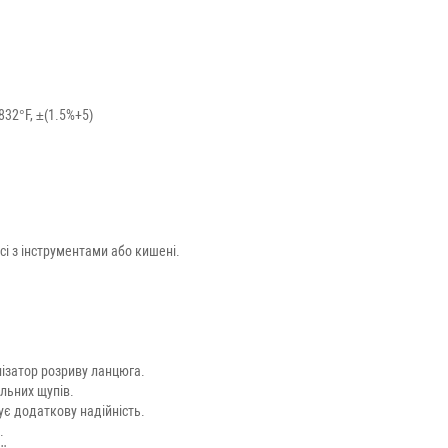
1832°F, ±(1.5%+5)
йсі з інструментами або кишені.
лізатор розриву ланцюга.
льних щупів.
ує додаткову надійність.
.