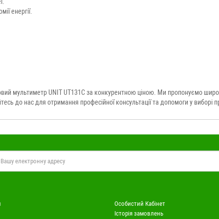
ї.
мії енергії.
вий мультиметр UNIT UT131C за конкурентною ціною. Ми пропонуємо широк
йтесь до нас для отримання професійної консультації та допомоги у виборі 
и
Особистий Кабінет
Історія замовлень