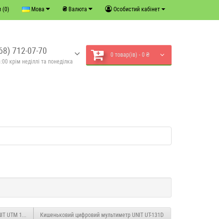
₴
 (0)
Мова
Валюта
Особистий кабінет
68) 712-07-70
0 товар(ів) - 0 ₴
:00 крім неділлі та понеділка
IT UTM 1125C (UT125C)
Кишеньковий цифровий мультиметр UNIT UT-131D