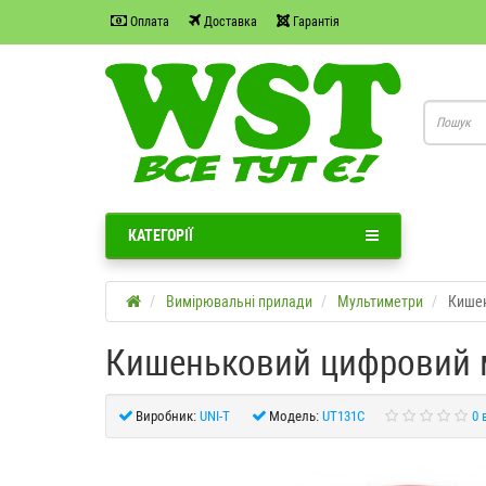
Оплата
Доставка
Гарантія
КАТЕГОРІЇ
Вимірювальні прилади
Мультиметри
Кишен
Кишеньковий цифровий м
Виробник:
UNI-T
Модель:
UT131C
0 