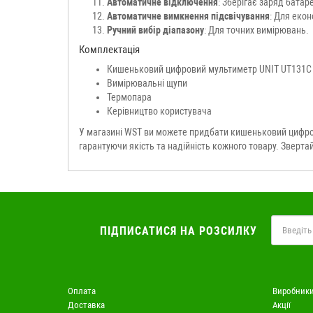
Автоматичне відключення
: Зберігає заряд батаре
Автоматичне вимкнення підсвічування
: Для еконо
Ручний вибір діапазону
: Для точних вимірювань.
Комплектація
Кишеньковий цифровий мультиметр UNIT UT131C
Вимірювальні щупи
Термопара
Керівництво користувача
У магазині WST ви можете придбати кишеньковий цифро
гарантуючи якість та надійність кожного товару. Зверта
ПІДПИСАТИСЯ НА РОЗСИЛКУ
Оплата
Виробник
Доставка
Акції