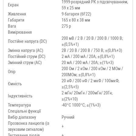
1999-розрядний РК з підсвічуванням,
Екран
59 x 25 мм
Живлення
9 батарея (6F22)
Габарити
165 x 80 x 38 мм
Вага
275 р
Вимірювання
200 мВ / 2 В / 20 В / 200 В / 1000 В;
Постійне напруга (DC)
±(0,5%+1)
Змінна напруга (AC)
2В / 20 В / 200 В / 750 В; ±(0,8%+3)
Постійний струм (DC)
2 мА / 200 мА / 20А; ±(0,8%+1)
Змінний струм (AC)
20 мА / 200 мА / 20А; ±(1%+3)
200 Ом / 2 кОм / 200 кОм / 2 МОм /
Опір
200МОм; ±(0,8%+1)
20 нФ / 200 нФ / 2 мкФ / 100мкФ;
Ємність
±(2,5%+5)
2 мГн/ 20мГн / 200мГн/ 20Гн;
Індуктивність
±(2%+10)
Температура
-40°C 1000°C; ±(1%+3)
Спеціальні функції
Вибір діапазону
Ручний
Прозвонка ланцюгів (із
+
звуковим сигналом)
Тестування діодів
+