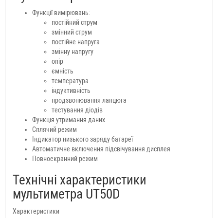
Функції вимірювань:
постійний струм
змінний струм
постійне напруга
змінну напругу
опір
ємність
температура
індуктивність
продзвонювання ланцюга
тестування діодів
Функція утримання даних
Сплячий режим
Індикатор низького заряду батареї
Автоматичне включення підсвічування дисплея
Повноекранний режим
Технічні характеристики
мультиметра UT50D
Характеристики