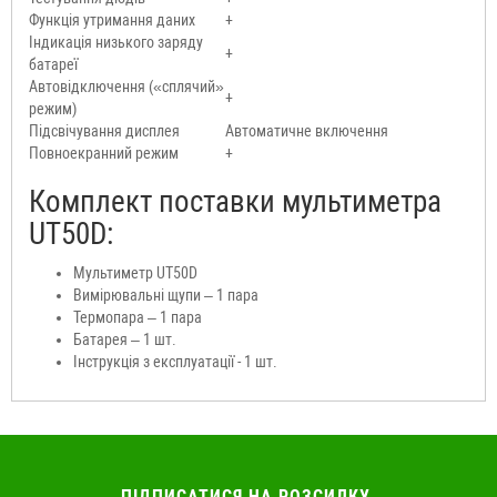
Функція утримання даних
+
Індикація низького заряду
+
батареї
Автовідключення («сплячий»
+
режим)
Підсвічування дисплея
Автоматичне включення
Повноекранний режим
+
Комплект поставки мультиметра
UT50D:
Мультиметр UT50D
Вимірювальні щупи – 1 пара
Термопара – 1 пара
Батарея – 1 шт.
Інструкція з експлуатації - 1 шт.
ПІДПИСАТИСЯ НА РОЗСИЛКУ