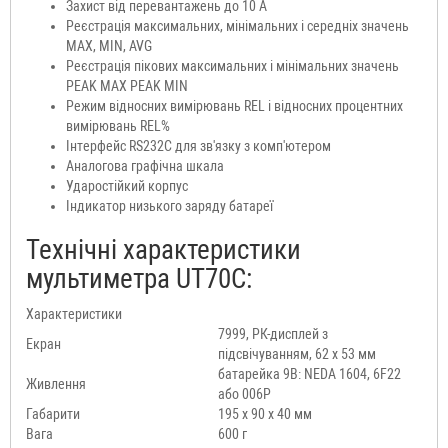
Захист від перевантажень до 10 А
Реєстрація максимальних, мінімальних і середніх значень
MAX, MIN, AVG
Реєстрація пікових максимальних і мінімальних значень
PEAK MAX PEAK MIN
Режим відносних вимірювань REL і відносних процентних
вимірювань REL%
Інтерфейс RS232C для зв'язку з комп'ютером
Аналогова графічна шкала
Ударостійкий корпус
Індикатор низького заряду батареї
Технічні характеристики
мультиметра UT70C:
Характеристики
7999, РК-дисплей з
Екран
підсвічуванням, 62 x 53 мм
батарейка 9В: NEDА 1604, 6F22
Живлення
або 006P
Габарити
195 x 90 x 40 мм
Вага
600 г