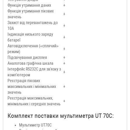
Функція утримання даних
+
Функція утримання пікових
+
значень
Захист від перевантажень до
+
10А
Індикація низького заряду
+
батареї
Автовідключення («сплячий»
+
режим)
Підсвічування дисплея
+
Аналогова графічна шкала
+
Інтерфейс RS232C для зв'язку з
+
комп'ютером
Реєстрація пікових
максимальних і мінімальних
+
значень
Реєстрація максимальних,
+
мінімальних і середніх значень
Комплект поставки мультиметра UT 70C:
Мультиметр UT70С