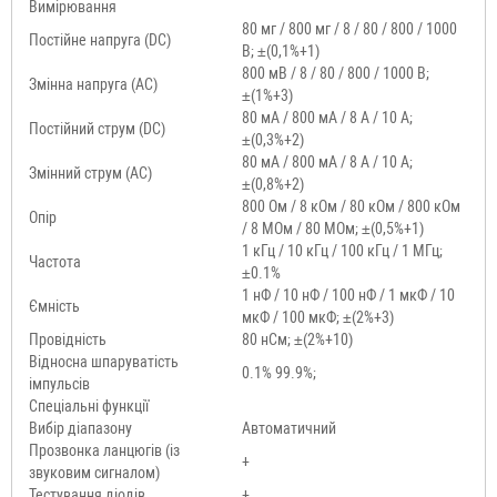
Вимірювання
80 мг / 800 мг / 8 / 80 / 800 / 1000
Постійне напруга (DC)
В; ±(0,1%+1)
800 мВ / 8 / 80 / 800 / 1000 В;
Змінна напруга (AC)
±(1%+3)
80 мА / 800 мА / 8 А / 10 А;
Постійний струм (DC)
±(0,3%+2)
80 мА / 800 мА / 8 А / 10 А;
Змінний струм (AC)
±(0,8%+2)
800 Ом / 8 кОм / 80 кОм / 800 кОм
Опір
/ 8 МОм / 80 МОм; ±(0,5%+1)
1 кГц / 10 кГц / 100 кГц / 1 МГц;
Частота
±0.1%
1 нФ / 10 нФ / 100 нФ / 1 мкФ / 10
Ємність
мкФ / 100 мкФ; ±(2%+3)
Провідність
80 нСм; ±(2%+10)
Відносна шпаруватість
0.1% 99.9%;
імпульсів
Спеціальні функції
Вибір діапазону
Автоматичний
Прозвонка ланцюгів (із
+
звуковим сигналом)
Тестування діодів
+