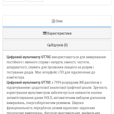
Опис
Характеристики
Відгуків (0)
Цифровий мультиметр UT70С
використовується для вимірювання
постійного і змінного струму і напруги, ємності, частоти,
шпаруватості, служить для прозвонки ланцюга на розрив і
тестування діодів. Має інтерфейс і ПО для підключення до
комп'ютера.
Цифровий мультиметр UT70С
з 7999-розрядним ЖК-дисплеєм з
підсвічуванням і додаткової аналогової графічної шкали. Зручність
користування мультиметром забезпечується наявністю кнопки
запам'ятовування даних HOLD, автоматичним вибором діапазонів
вимірювань, енергозберігаючим режимом. Широка
функціональність передбачає режим відносних і відносних
процентних вимірювань, фіксацію максимальних, мінімальних,