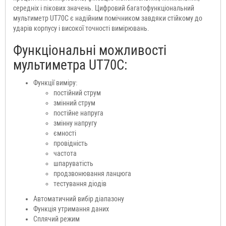
середніх і пікових значень. Цифровий багатофункціональний
мультиметр UT70С є надійним помічником завдяки стійкому до
ударів корпусу і високої точності вимірювань.
Функціональні можливості
мультиметра UT70C:
Функції виміру:
постійний струм
змінний струм
постійне напруга
змінну напругу
ємності
провідність
частота
шпаруватість
продзвонювання ланцюга
тестування діодів
Автоматичний вибір діапазону
Функція утримання даних
Сплячий режим