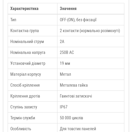
Характеристика
Значення
Тип
OFF-(ON), без фіксації
Контактна група
2 контакти (нормально розімкнуті)
Номінальний струм
2А
Номінальна напруга
250В AC
Установчий діаметр
19 мм
Матеріал корпусу
Метал
Спосіб кріплення
Металева гайка
Кріплення дротів
Гвинтові затискачі
Ступінь захисту
IP67
Термін служби
50 000 циклів
Особливість
Для товстих панелей