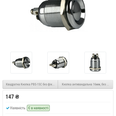
Квадратна Кнопка PBS-15C без фіксації ON-(OFF) , 2pin, 1А, 250V, червона
Кнопка антивандальна 16мм, без фіксації,
147 ₴
Наявність:
Є в наявності