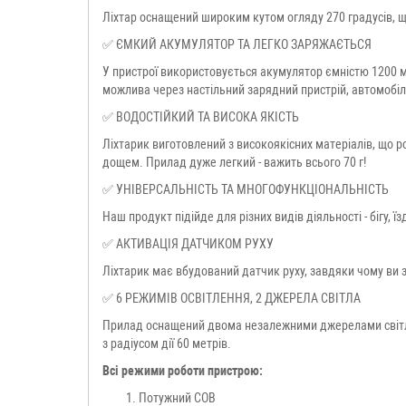
Ліхтар оснащений широким кутом огляду 270 градусів, щ
✅ ЄМКИЙ АКУМУЛЯТОР ТА ЛЕГКО ЗАРЯЖАЄТЬСЯ
У пристрої використовується акумулятор ємністю 1200 м
можлива через настільний зарядний пристрій, автомобіл
✅ ВОДОСТІЙКИЙ ТА ВИСОКА ЯКІСТЬ
Ліхтарик виготовлений з високоякісних матеріалів, що р
дощем. Прилад дуже легкий - важить всього 70 г!
✅ УНІВЕРСАЛЬНІСТЬ ТА МНОГОФУНКЦІОНАЛЬНІСТЬ
Наш продукт підійде для різних видів діяльності - бігу, 
✅ АКТИВАЦІЯ ДАТЧИКОМ РУХУ
Ліхтарик має вбудований датчик руху, завдяки чому ви 
✅ 6 РЕЖИМІВ ОСВІТЛЕННЯ, 2 ДЖЕРЕЛА СВІТЛА
Прилад оснащений двома незалежними джерелами світла -
з радіусом дії 60 метрів.
Всі режими роботи пристрою:
Потужний COB