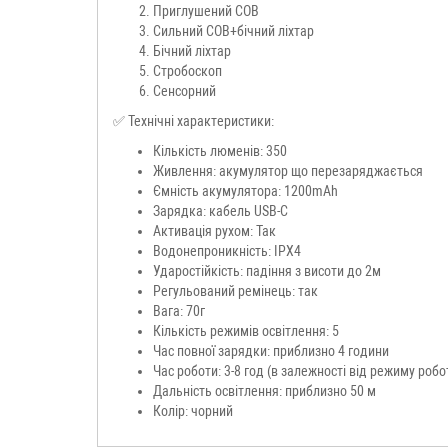
Приглушений COB
Сильний COB+бічний ліхтар
Бічний ліхтар
Стробоскоп
Сенсорний
✅ Технічні характеристики:
Кількість люменів: 350
Живлення: акумулятор що перезаряджається
Ємність акумулятора: 1200mAh
Зарядка: кабель USB-C
Активація рухом: Так
Водонепроникність: IPX4
Ударостійкість: падіння з висоти до 2м
Регульований ремінець: так
Вага: 70г
Кількість режимів освітлення: 5
Час повної зарядки: приблизно 4 години
Час роботи: 3-8 год (в залежності від режиму робо
Дальність освітлення: приблизно 50 м
Колір: чорний