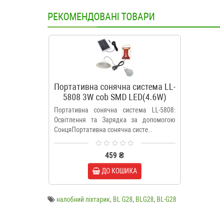
РЕКОМЕНДОВАНІ ТОВАРИ
Портативна сонячна система LL-
5808 3W cob SMD LED(4.6W)
Портативна сонячна система LL-5808:
Освітлення та Зарядка за допомогою
СонцяПортативна сонячна систе..
459 ₴
ДО КОШИКА
налобний ліхтарик
,
BL G28
,
BLG28
,
BL-G28