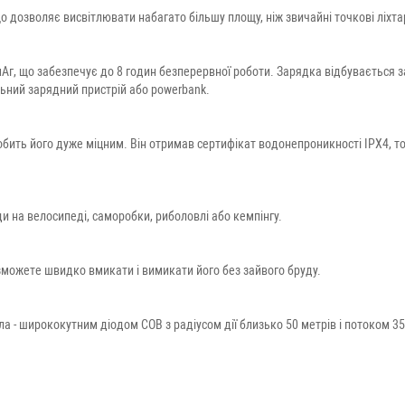
о дозволяє висвітлювати набагато більшу площу, ніж звичайні точкові ліхта
Аг, що забезпечує до 8 годин безперервної роботи. Зарядка відбувається 
ьний зарядний пристрій або powerbank.
обить його дуже міцним. Він отримав сертифікат водонепроникності IPX4, т
їзди на велосипеді, саморобки, риболовлі або кемпінгу.
зможете швидко вмикати і вимикати його без зайвого бруду.
 ширококутним діодом COB з радіусом дії близько 50 метрів і потоком 350