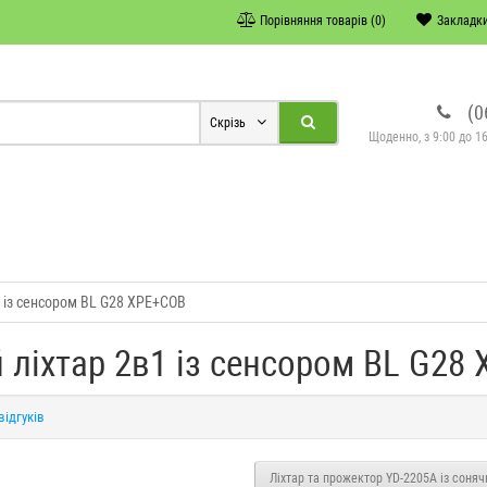
Порівняння товарів (0)
Закладки
(0
Скрізь
Щоденно, з 9:00 до 16
 із сенсором BL G28 XPE+COB
ліхтар 2в1 із сенсором BL G28
відгуків
Ліхтар та прожектор YD-2205A із соня