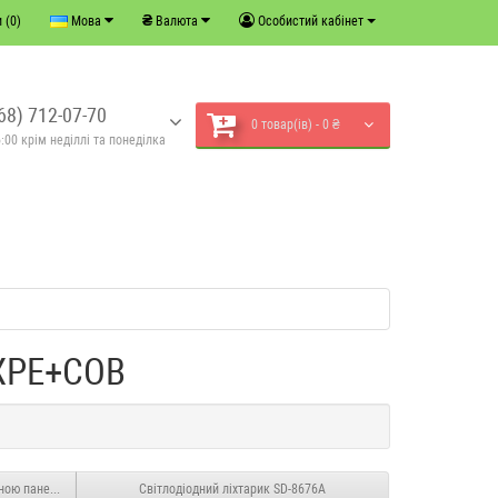
₴
 (0)
Мова
Валюта
Особистий кабінет
68) 712-07-70
0 товар(ів) - 0 ₴
:00 крім неділлі та понеділка
 XPE+COB
чною панеллю
Світлодіодний ліхтарик SD-8676A