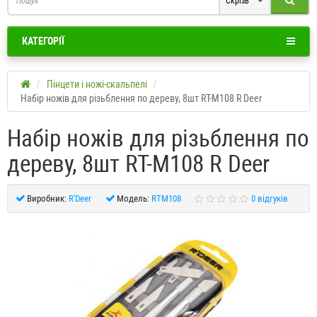
Скрізь
КАТЕГОРІЇ
Пінцети і ножі-скальпелі
Набір ножів для різьблення по дереву, 8шт RT-M108 R Deer
Набір ножів для різьблення по
дереву, 8шт RT-M108 R Deer
Виробник:
R'Deer
Модель:
RTM108
0 відгуків