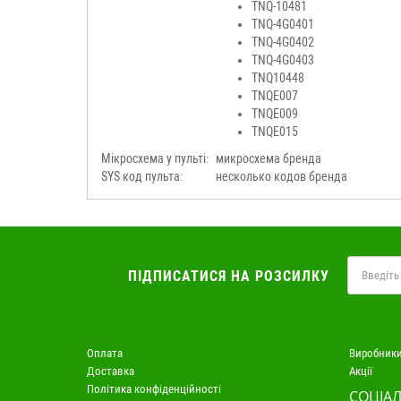
TNQ-10481
TNQ-4G0401
TNQ-4G0402
TNQ-4G0403
TNQ10448
TNQE007
TNQE009
TNQE015
Мікросхема у пульті:
микросхема бренда
SYS код пульта:
несколько кодов бренда
ПІДПИСАТИСЯ НА РОЗСИЛКУ
Оплата
Виробник
Доставка
Акції
Політика конфіденційності
СОЦІАЛ