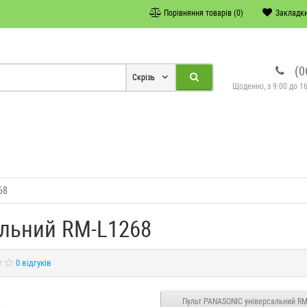
Порівняння товарів (0)
Закладки
(0
Скрізь
Щоденно, з 9:00 до 16
68
альний RM-L1268
0 відгуків
Пульт PANASONIC універсальний R