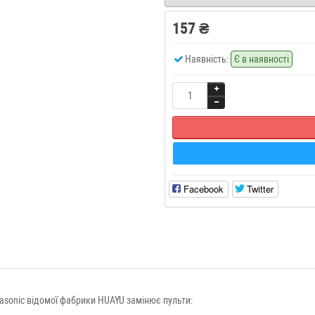
157 ₴
Наявність:
Є в наявності
Facebook
Twitter
asonic відомої фабрики HUAYU замінює пульти: