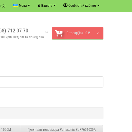
₴
 (0)
Мова
Валюта
Особистий кабінет
68) 712-07-70
0 товар(ів) - 0 ₴
:00 крім неділлі та понеділка
M-1020M
Пульт для телевізора Panasonic EUR7651030A