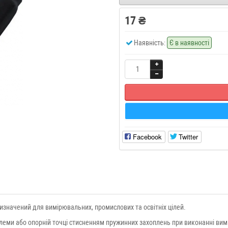
17 ₴
Наявність:
Є в наявності
Facebook
Twitter
ризначений для вимірювальних, промислових та освітніх цілей.
еми або опорній точці стисненням пружинних захоплень при виконанні вим