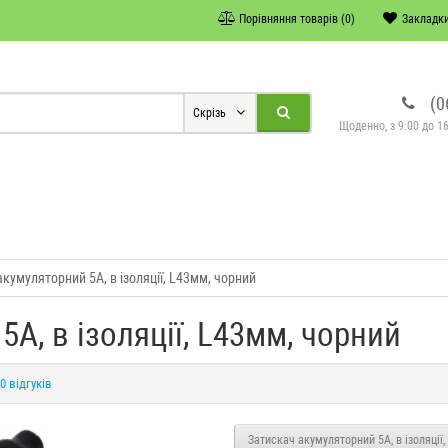
Порівняння товарів (0)
Закладки
(0
Скрізь
Щоденно, з 9:00 до 16
кумуляторний 5А, в ізоляції, L43мм, чорний
А, в ізоляції, L43мм, чорний
0 відгуків
Затискач акумуляторний 5А, в ізоляції