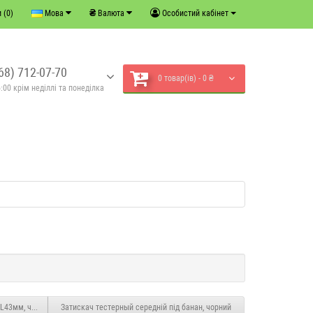
₴
 (0)
Мова
Валюта
Особистий кабінет
68) 712-07-70
0 товар(ів) - 0 ₴
:00 крім неділлі та понеділка
, L43мм, червоний
Затискач тестерный середній під банан, чорний