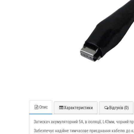
Опис
Характеристики
Відгуків (0)
Затискач акумуляторний 5А, в ізоляції, L43мм, чорний п
Забезпечує надійне тимчасове приєднання кабелю до кл