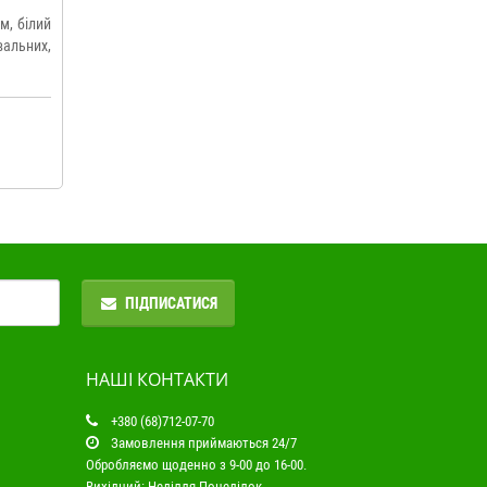
м, білий
льних,
ПІДПИСАТИСЯ
НАШІ КОНТАКТИ
+380 (68)712-07-70
Замовлення приймаються 24/7
Обробляємо щоденно з 9-00 до 16-00.
Вихідний: Неділля-Понеділок