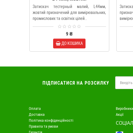
Затискач тестерный малий, L44мм,
Затиск
жовтий призначений для вимірювальних,
призн
промислових та освітніх цілей..
вимірюв
9 ₴
ДО КОШИКА
ПІДПИСАТИСЯ НА РОЗСИЛКУ
Оплата
Виробник
Доставка
Акції
Політика конфіденційності
СОЦІАЛ
Правила та умови
Гарантія