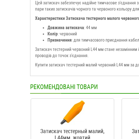
Цей затискач забезпечує надійне тимчасове з'єднання 
пари таких затискачів чорного та червоного кольору для
Характеристики Затискача тестерного малого червоног
Довжина затискача
: 44 мм
Колір
: червоний
Призначення
: для тимчасового приєднання кабел
Затискач тестерний червоний L44 мм стане незамінним і
проводів до точок з'єднання.
Купити затискач тестерний малий червоний L44 мм за д
РЕКОМЕНДОВАНІ ТОВАРИ
Затискач тестерный малий,
За
L44мм, жовтий