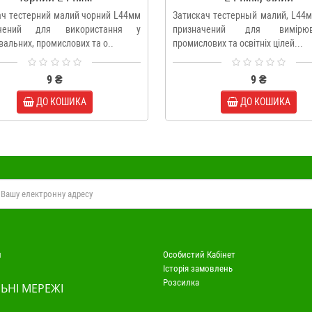
ач тестерний малий чорний L44мм
Затискач тестерный малий, L44м
ачений для використання у
призначений для вимірюва
альних, промислових та о..
промислових та освітніх цілей...
9 ₴
9 ₴
ДО КОШИКА
ДО КОШИКА
и
Особистий Кабінет
Історія замовлень
Розсилка
ЬНІ МЕРЕЖІ