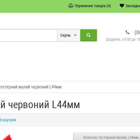
Порівняння товарів (0)
Закладки
(0
Скрізь
Щоденно, з 9:00 до 16
тестерний малий червоний L44мм
ий червоний L44мм
0 відгуків
Затискач тестерный малий, L44мм,