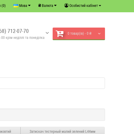
₴
 (0)
Мова
Валюта
Особистий кабінет
68) 712-07-70
0 товар(ів) - 0 ₴
:00 крім неділлі та понеділка
 жовтий
Затискач тестерный малий зелений L44мм