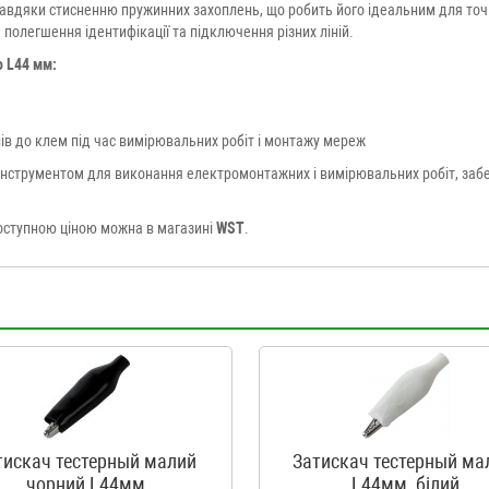
завдяки стисненню пружинних захоплень, що робить його ідеальним для то
 полегшення ідентифікації та підключення різних ліній.
о L44 мм:
ів до клем під час вимірювальних робіт і монтажу мереж
нструментом для виконання електромонтажних і вимірювальних робіт, забе
оступною ціною можна в магазині
WST
.
тискач тестерный малий
Затискач тестерный ма
чорний L44мм
L44мм, білий