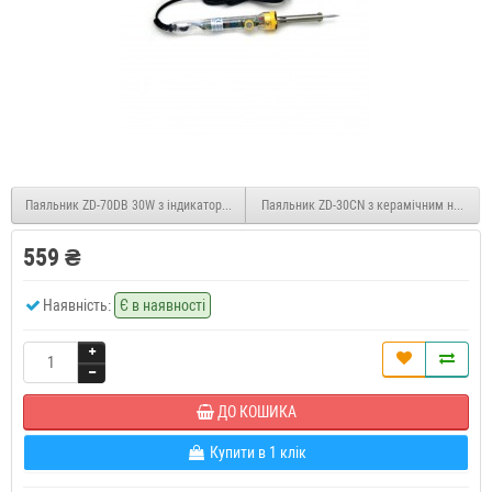
Паяльник ZD-70DB 30W з індикатором включення
Паяльник ZD-30CN з керамічним нагрів
559 ₴
Наявність:
Є в наявності
ДО КОШИКА
Купити в 1 клік