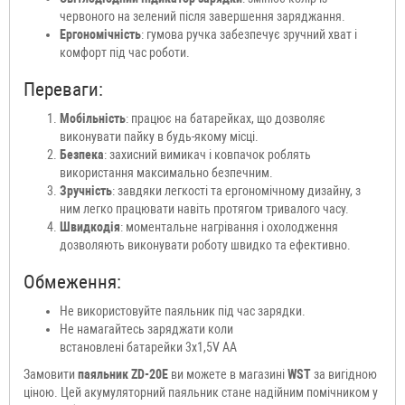
червоного на зелений після завершення заряджання.
Ергономічність
: гумова ручка забезпечує зручний хват і
комфорт під час роботи.
Переваги:
Мобільність
: працює на батарейках, що дозволяє
виконувати пайку в будь-якому місці.
Безпека
: захисний вимикач і ковпачок роблять
використання максимально безпечним.
Зручність
: завдяки легкості та ергономічному дизайну, з
ним легко працювати навіть протягом тривалого часу.
Швидкодія
: моментальне нагрівання і охолодження
дозволяють виконувати роботу швидко та ефективно.
Обмеження:
Не використовуйте паяльник під час зарядки.
Не намагайтесь заряджати коли
встановлені батарейки 3x1,5V AA
Замовити
паяльник ZD-20E
ви можете в магазині
WST
за вигідною
ціною. Цей акумуляторний паяльник стане надійним помічником у