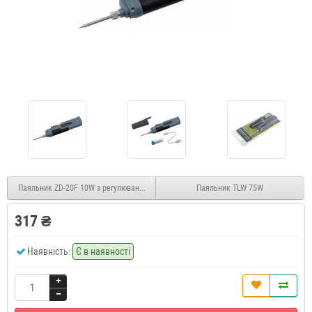
Паяльник ZD-20F 10W з регулюванням температури і блоком живлення (у комплект
Паяльник TLW 75W
317 ₴
Наявність:
Є в наявності