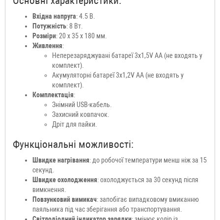
Основні характеристики:
Вхідна напруга
: 4.5 В.
Потужність
: 8 Вт.
Розміри
: 20 x 35 x 180 мм.
Живлення
:
Неперезаряджувані батареї 3x1,5V AA (не входять у
комплект).
Акумуляторні батареї 3x1,2V AA (не входять у
комплект).
Комплектація
:
Знімний USB-кабель.
Захисний ковпачок.
Дріт для пайки.
Функціональні можливості:
Швидке нагрівання
: до робочої температури менш ніж за 15
секунд.
Швидке охолодження
: охолоджується за 30 секунд після
вимкнення.
Повзунковий вимикач
: запобігає випадковому вмиканню
паяльника під час зберігання або транспортування.
Світлодіодний індикатор зарядки
: змінює колір із