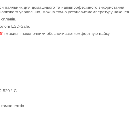
й паяльник для домашнього та напівпрофесійного використання.
нопкового управління, можна точно установитьтемпературу наконеч
х
сплавів.
логії ESD-Safe.
Вт
і масивні наконечники обеспечиваюткомфортную пайку.
-520 ° C
 компонентів.