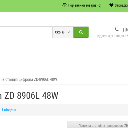
Порівняння товарів (0)
Закладки
(0
Скрізь
Щоденно, з 9:00 до 16
на станція цифрова ZD-8906L 48W
а ZD-8906L 48W
1 відгуків
Паяльна станція з процесором ZD