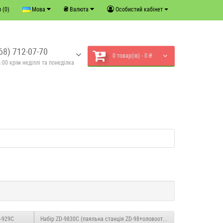
₴
 (0)
Мова
Валюта
Особистий кабінет
68) 712-07-70
0 товар(ів) - 0 ₴
:00 крім неділлі та понеділка
-929C
Набір ZD-9830C (паяльна станція ZD-98+оловоотсос+припій+жала)