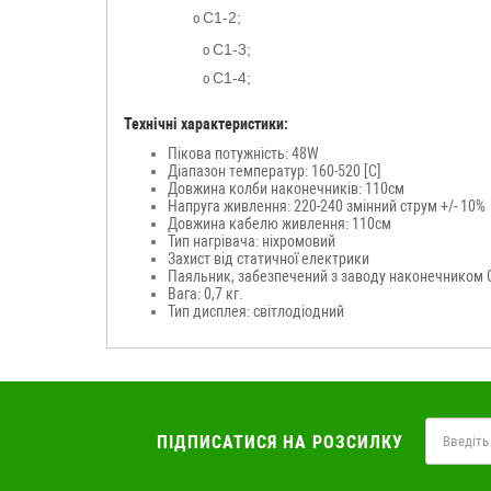
C1
-2;
o
C1
-3;
o
C1
-4;
o
Технічні характеристики:
Пікова потужність: 48W
Діапазон температур: 160-520 [C]
Довжина колби наконечників: 110см
Напруга живлення: 220-240 змінний струм +/- 10%
Довжина кабелю живлення: 110см
Тип нагрівача: ніхромовий
Захист від статичної електрики
Паяльник, забезпечений з заводу наконечником 
Вага: 0,7 кг.
Тип дисплея: світлодіодний
ПІДПИСАТИСЯ НА РОЗСИЛКУ