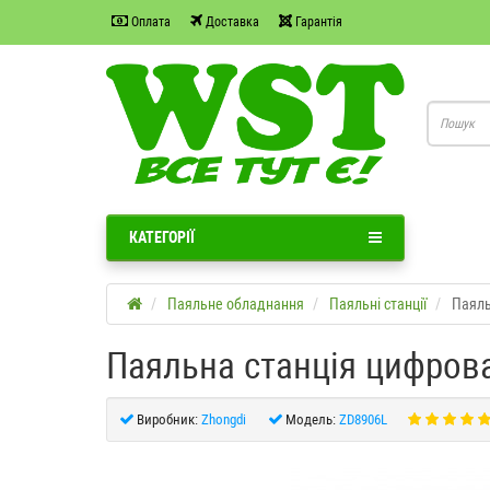
Оплата
Доставка
Гарантія
КАТЕГОРІЇ
Паяльне обладнання
Паяльні станції
Паяль
Паяльна станція цифров
Виробник:
Zhongdi
Модель:
ZD8906L