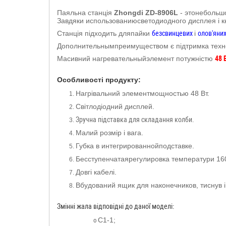
Паяльна станція
Zhongdi ZD-8906L
- этонебольшо
Завдяки использованиюсветодиодного дисплея і к
Станція підходить дляпайки
безсвинцевих
і
олов'яни
Дополнительнымпреимуществом є підтримка техно
Масивний нагревательныйэлемент потужністю
48 
Особливості продукту:
Нагрівальний элементмощностью 48 Вт.
1.
Світлодіодний дисплей.
2.
Зручна підставка для складання колби.
3.
Малий розмір і вага.
4.
Губка в интегрированнойподставке.
5.
Бесступенчатаярегулировка температури 160
6.
Довгі кабелі.
7.
Вбудований ящик для наконечников, тиснув і
8.
Змінні жала відповідні до даної моделі:
C1-1;
o