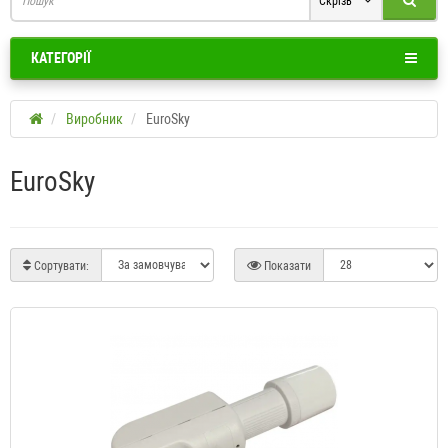
Скрізь
КАТЕГОРІЇ
Виробник
EuroSky
EuroSky
Сортувати:
Показати