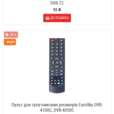
DVB-T2
92 ₴
ДО КОШИКА
-35 %
АКЦІЯ
Пульт для супутникових ресиверів EuroSky DVB-
4100C, DVB-4050C