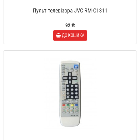
Пульт телевізора JVC RM-C1311
92 ₴
ДО КОШИКА