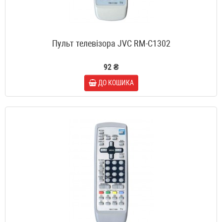
Пульт телевізора JVC RM-C1302
92 ₴
ДО КОШИКА