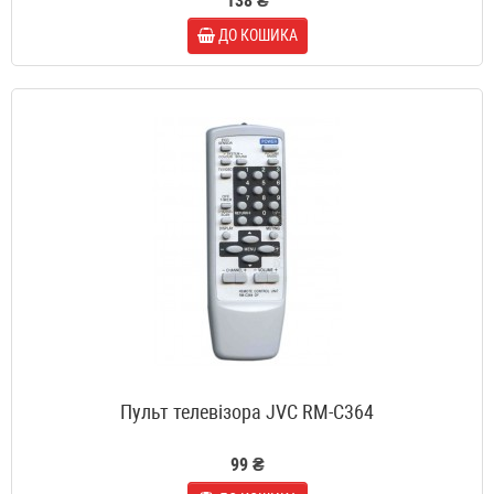
138 ₴
ДО КОШИКА
Пульт телевізора JVC RM-C364
99 ₴