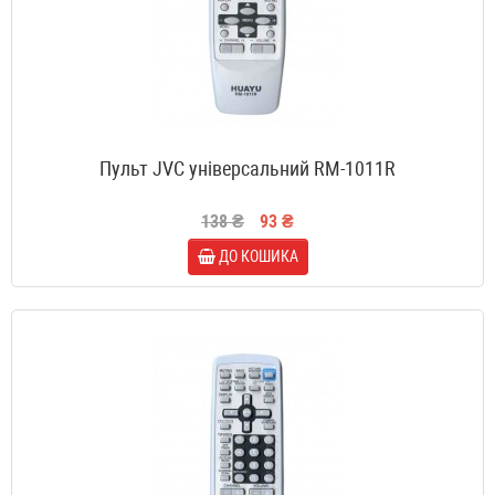
Пульт JVC універсальний RM-1011R
138 ₴
93 ₴
ДО КОШИКА