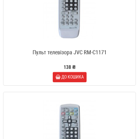
Пульт телевізора JVC RM-C1171
138 ₴
ДО КОШИКА