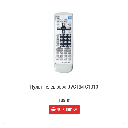
Пульт телевізора JVC RM-C1013
138 ₴
ДО КОШИКА